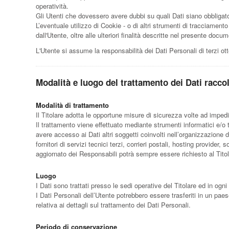
operatività.
Gli Utenti che dovessero avere dubbi su quali Dati siano obbligator
L’eventuale utilizzo di Cookie - o di altri strumenti di tracciamento 
dall'Utente, oltre alle ulteriori finalità descritte nel presente doc
L'Utente si assume la responsabilità dei Dati Personali di terzi ot
Modalità e luogo del trattamento dei Dati raccol
Modalità di trattamento
Il Titolare adotta le opportune misure di sicurezza volte ad impedi
Il trattamento viene effettuato mediante strumenti informatici e/o t
avere accesso ai Dati altri soggetti coinvolti nell’organizzazione
fornitori di servizi tecnici terzi, corrieri postali, hosting provi
aggiornato dei Responsabili potrà sempre essere richiesto al Tito
Luogo
I Dati sono trattati presso le sedi operative del Titolare ed in ogni 
I Dati Personali dell’Utente potrebbero essere trasferiti in un paes
relativa ai dettagli sul trattamento dei Dati Personali.
Periodo di conservazione