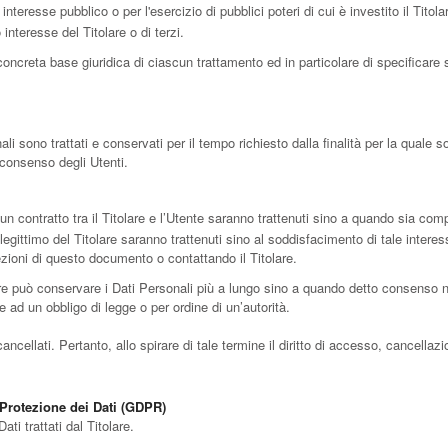
teresse pubblico o per l'esercizio di pubblici poteri di cui è investito il Titola
interesse del Titolare o di terzi.
oncreta base giuridica di ciascun trattamento ed in particolare di specificare s
 sono trattati e conservati per il tempo richiesto dalla finalità per la quale s
 consenso degli Utenti.
 un contratto tra il Titolare e l’Utente saranno trattenuti sino a quando sia com
se legittimo del Titolare saranno trattenuti sino al soddisfacimento di tale intere
sezioni di questo documento o contattando il Titolare.
are può conservare i Dati Personali più a lungo sino a quando detto consenso no
 ad un obbligo di legge o per ordine di un’autorità.
ellati. Pertanto, allo spirare di tale termine il diritto di accesso, cancellazione
 Protezione dei Dati (GDPR)
ati trattati dal Titolare.