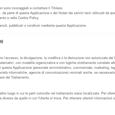
i sono incoraggiati a contattare il Titolare.
- da parte di questa Applicazione o dei titolari dei servizi terzi utilizzati da que
umento e nella Cookie Policy.
tenuti, pubblicati o condivisi mediante questa Applicazione.
ti
re l’accesso, la divulgazione, la modifica o la distruzione non autorizzate dei 
elematici, con modalità organizzative e con logiche strettamente correlate alle f
 di questa Applicazione (personale amministrativo, commerciale, marketing, leg
der, società informatiche, agenzie di comunicazione) nominati anche, se necessari
lare del Trattamento.
altro luogo in cui le parti coinvolte nel trattamento siano localizzate. Per ulterio
e diverso da quello in cui l’Utente si trova. Per ottenere ulteriori informazioni 